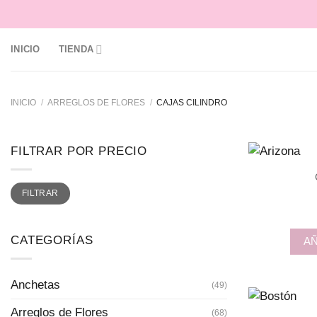
Skip
to
content
INICIO
TIENDA
INICIO
/
ARREGLOS DE FLORES
/
CAJAS CILINDRO
FILTRAR POR PRECIO
Precio
Precio
FILTRAR
mínimo
máximo
CATEGORÍAS
AÑ
Anchetas
(49)
Arreglos de Flores
(68)