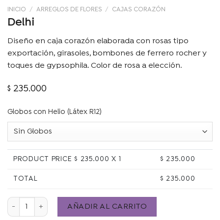
INICIO
/
ARREGLOS DE FLORES
/
CAJAS CORAZÓN
Delhi
Diseño en caja corazón elaborada con rosas tipo
exportación, girasoles, bombones de ferrero rocher y
toques de gypsophila. Color de rosa a elección.
$
235.000
Globos con Helio (Látex R12)
PRODUCT PRICE $
235.000
X 1
$
235.000
TOTAL
$
235.000
Delhi cantidad
AÑADIR AL CARRITO