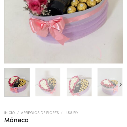
INICIO
/
ARREGLOS DE FLORES
/
LUXURY
Mónaco