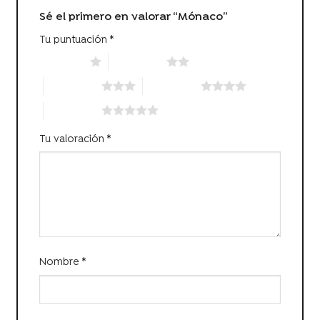
Sé el primero en valorar “Mónaco”
Tu puntuación
*
1 of 5 stars
2 of 5 stars
3 of 5 stars
4 of 5 stars
5 of 5 stars
Tu valoración
*
Nombre
*