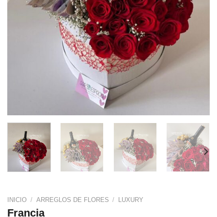
INICIO
/
ARREGLOS DE FLORES
/
LUXURY
Francia