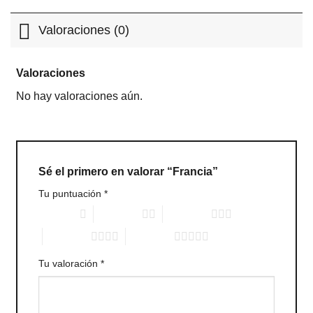
Valoraciones (0)
Valoraciones
No hay valoraciones aún.
Sé el primero en valorar “Francia”
Tu puntuación
*
1 of 5 stars
2 of 5 stars
3 of 5 stars
4 of 5 stars
5 of 5 stars
Tu valoración
*